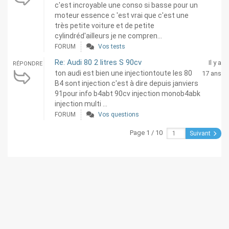
c'est incroyable une conso si basse pour un
moteur essence c 'est vrai que c'est une
très petite voiture et de petite
cylindréd'ailleurs je ne compren...
FORUM
Vos tests
Re: Audi 80 2 litres S 90cv
Il y a
RÉPONDRE
ton audi est bien une injectiontoute les 80
17 ans
B4 sont injection c'est à dire depuis janviers
91pour info b4abt 90cv injection monob4abk
injection multi ...
FORUM
Vos questions
Page 1 / 10
Suivant