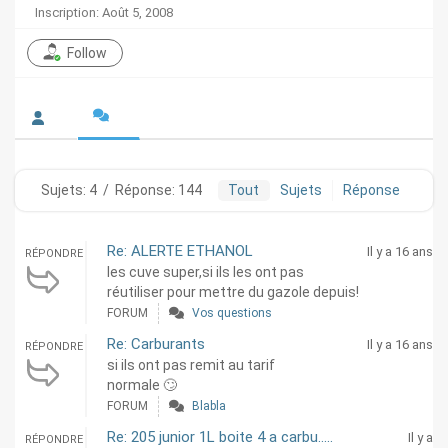
Inscription: Août 5, 2008
Follow
Sujets: 4
/
Réponse: 144
Tout
Sujets
Réponse
Re: ALERTE ETHANOL
Il y a 16 ans
RÉPONDRE
les cuve super,si ils les ont pas
réutiliser pour mettre du gazole depuis!
FORUM
Vos questions
Re: Carburants
Il y a 16 ans
RÉPONDRE
si ils ont pas remit au tarif
normale 🙄
FORUM
Blabla
Re: 205 junior 1L boite 4 a carbu.....
Il y a
RÉPONDRE