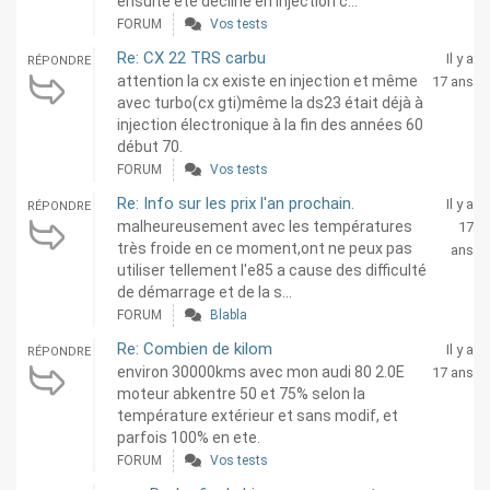
ensuite été decliné en injection c...
FORUM
Vos tests
Re: CX 22 TRS carbu
Il y a
RÉPONDRE
attention la cx existe en injection et même
17 ans
avec turbo(cx gti)même la ds23 était déjà à
injection électronique à la fin des années 60
début 70.
FORUM
Vos tests
Re: Info sur les prix l'an prochain.
Il y a
RÉPONDRE
malheureusement avec les températures
17
très froide en ce moment,ont ne peux pas
ans
utiliser tellement l'e85 a cause des difficulté
de démarrage et de la s...
FORUM
Blabla
Re: Combien de kilom
Il y a
RÉPONDRE
environ 30000kms avec mon audi 80 2.0E
17 ans
moteur abkentre 50 et 75% selon la
température extérieur et sans modif, et
parfois 100% en ete.
FORUM
Vos tests