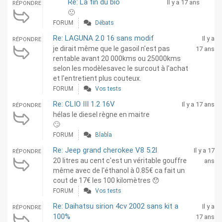
Re: La fin du bio
Il y a 17 ans
RÉPONDRE
🙁
FORUM
Débats
Re: LAGUNA 2.0 16 sans modif
Il y a
RÉPONDRE
je dirait même que le gasoil n'est pas
17 ans
rentable avant 20 000kms ou 25000kms
selon les modèlesavec le surcout à l'achat
et l'entretient plus couteux.
FORUM
Vos tests
Re: CLIO III 1.2 16V
Il y a 17 ans
RÉPONDRE
hélas le diesel règne en maitre
🙄
FORUM
Blabla
Re: Jeep grand cherokee V8 5.2l
Il y a 17
RÉPONDRE
20 litres au cent c'est un véritable gouffre
ans
même avec de l'éthanol à 0.85€ ca fait un
cout de 17€ les 100 kilomètres 😯
FORUM
Vos tests
Re: Daihatsu sirion 4cv 2002 sans kit a
Il y a
RÉPONDRE
100%
17 ans