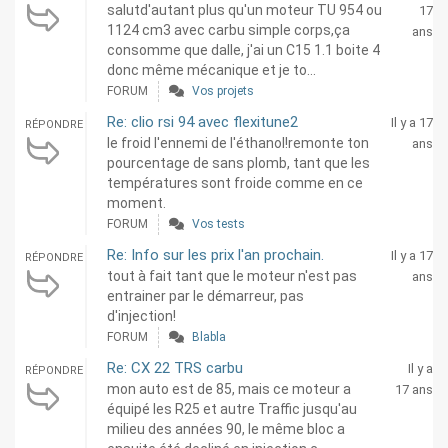
salutd'autant plus qu'un moteur TU 954 ou
17
1124 cm3 avec carbu simple corps,ça
ans
consomme que dalle, j'ai un C15 1.1 boite 4
donc même mécanique et je to...
FORUM
Vos projets
Re: clio rsi 94 avec flexitune2
Il y a 17
RÉPONDRE
le froid l'ennemi de l'éthanol!remonte ton
ans
pourcentage de sans plomb, tant que les
températures sont froide comme en ce
moment.
FORUM
Vos tests
Re: Info sur les prix l'an prochain.
Il y a 17
RÉPONDRE
tout à fait tant que le moteur n'est pas
ans
entrainer par le démarreur, pas
d'injection!
FORUM
Blabla
Re: CX 22 TRS carbu
Il y a
RÉPONDRE
mon auto est de 85, mais ce moteur a
17 ans
équipé les R25 et autre Traffic jusqu'au
milieu des années 90, le même bloc a