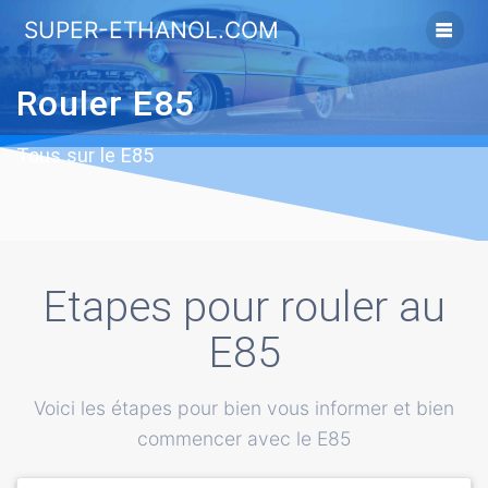
Skip
SUPER-ETHANOL.COM
to
content
Rouler E85
Tous sur le E85
Etapes pour rouler au
E85
Voici les étapes pour bien vous informer et bien
commencer avec le E85