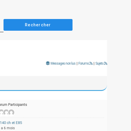
Messages non lus
|
Forums
|
Sujets
orum Participants
140 ch et E85
 y a 6 mois