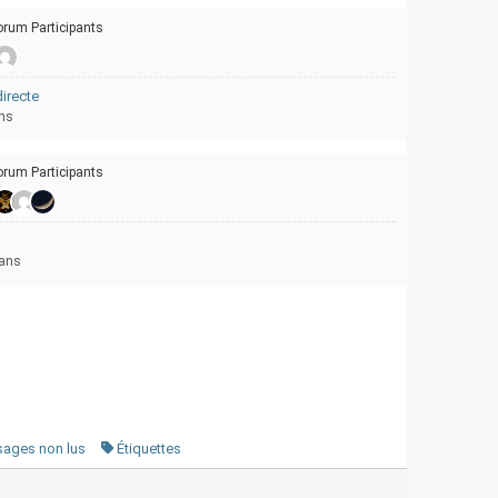
orum Participants
directe
ans
orum Participants
2 ans
ages non lus
Étiquettes