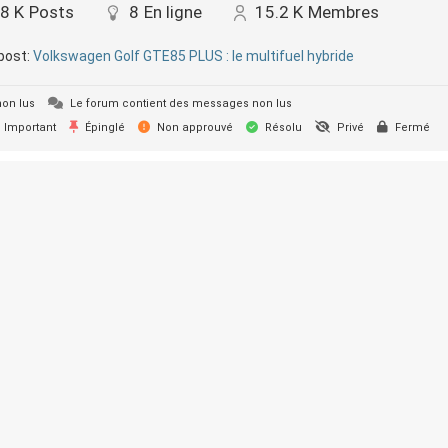
.8 K
Posts
8
En ligne
15.2 K
Membres
post:
Volkswagen Golf GTE85 PLUS : le multifuel hybride
on lus
Le forum contient des messages non lus
Important
Épinglé
Non approuvé
Résolu
Privé
Fermé
SUPER-ETHANOL.COM. Construit avec WordPress et le
thème M