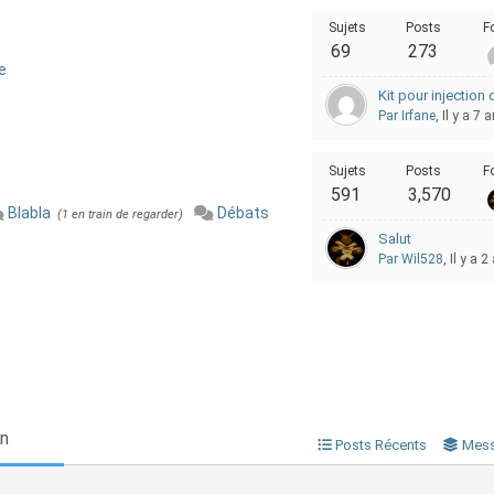
Sujets
Posts
F
69
273
e
Kit pour injection 
Par Irfane
, Il y a 7 
Sujets
Posts
F
591
3,570
Blabla
Débats
(1 en train de regarder)
Salut
Par Wil528
, Il y a 
on
Posts Récents
Mess