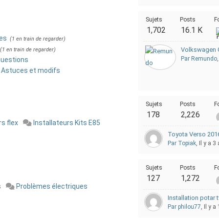
Sujets
Posts
F
1,702
16.1 K
es
(1 en train de regarder)
Volkswagen G
(1 en train de regarder)
Par Remundo
questions
Astuces et modifs
Sujets
Posts
F
178
2,226
rs flex
Installateurs Kits E85
Toyota Verso 2016 
Par Topiak
, Il y a 3
Sujets
Posts
F
127
1,272
s
Problèmes électriques
Installation potar
Par philou77
, Il y a