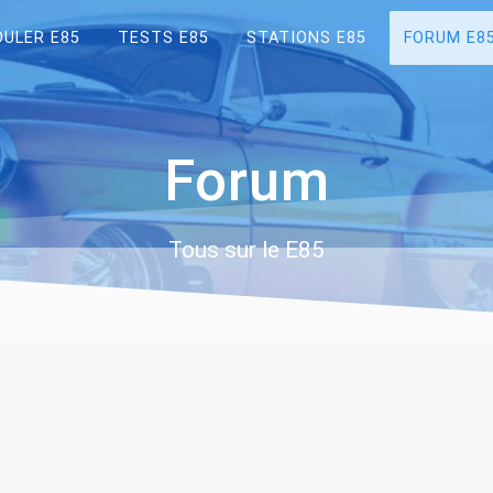
OULER E85
TESTS E85
STATIONS E85
FORUM E8
Forum
Tous sur le E85