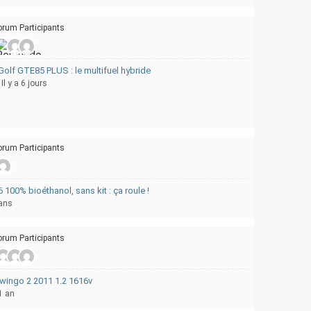
orum Participants
olf GTE85 PLUS : le multifuel hybride
, Il y a 6 jours
orum Participants
100% bioéthanol, sans kit : ça roule !
 ans
orum Participants
 twingo 2 2011 1.2 1616v
 1 an