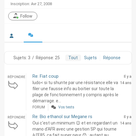
Inscription: Avr 27, 2008
Follow
Sujets: 3
/
Réponse: 25
Tout
Sujets
Réponse
Re: Fiat coup
Il y a
RÉPONDRE
ludo< si tu shunte par une résistance elle va
14 ans
filer une fausse info au boitier sur toute la
plage de fonctionnement y compris après le
démarrage. e...
FORUM
Vos tests
Re: Bio ethanol sur Megane rs
Il y a
RÉPONDRE
Oui c'est un minimum 😉 et en regardant un
14 ans
mano d'AFR avec une gestion SP qui tourne
à l'E85, ça fait super peur 😯 ; autant au