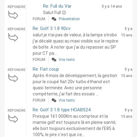
Re: Full du Var
Il y a 14 ans
RÉPONDRE
Salut Full 😉
FORUM
Présentation
Re: Golf 3 1.8 90cv
Il y a
RÉPONDRE
salut je n'ai pas de valeur, à la lampe strobo
15 ans
j'ai décalé quasi au maxi visible sur le repère
de boîte. A noter que j'ai du repasser au SP
pour CT pa...
FORUM
Vos tests
Re: Fiat coup
Il y a
RÉPONDRE
Après 4 mois de développement, la gestion
15 ans
pour le coupé fiat 20v turbo éthanol est
quasi terminée. Avec une personne
compétente, j'ai fait des essais ...
FORUM
Vos tests
Re: Golf 3 1.8 type HOABS24
Il y a
RÉPONDRE
Presque 161 000Km au compteur et la
15 ans
mamie golf est toujours là en pleine santé;
elle boit toujours exclusivement de l'E85 à
100%; le pire c'est que ce...