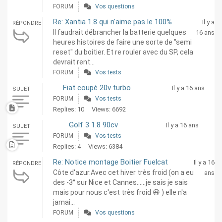
FORUM
Vos questions
Re: Xantia 1.8 qui n'aime pas le 100%
Il y a
RÉPONDRE
Il faudrait débrancher la batterie quelques
16 ans
heures histoires de faire une sorte de "semi
reset" du boitier. Et re rouler avec du SP, cela
devrait rent...
FORUM
Vos tests
Fiat coupé 20v turbo
Il y a 16 ans
SUJET
FORUM
Vos tests
Replies: 10
Views: 6692
Golf 3 1.8 90cv
Il y a 16 ans
SUJET
FORUM
Vos tests
Replies: 4
Views: 6384
Re: Notice montage Boitier Fuelcat
Il y a 16
RÉPONDRE
Côte d'azur.Avec cet hiver très froid (on a eu
ans
des -3° sur Nice et Cannes......je sais je sais
mais pour nous c'est très froid 😆 ) elle n'a
jamai...
FORUM
Vos questions