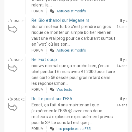
ralenti, la ...
FORUM
Astuces et modifs
Re: Bio ethanol sur Megane rs
Il y a
RÉPONDRE
Sur un moteur turbo c'est prendre un gros
14 ans
risque de monter un simple boitier. Rien en
vaut une vrai prog pour ce carburant surtout
en "wot" où les son...
FORUM
Astuces et modifs
Re: Fiat coup
Il y a
RÉPONDRE
noow< normal que ça marche bien, j'en ai
14 ans
chié pendant 6 mois avec BT2000 pour faire
ces carto 😆 désolé pour gros retard dans
les réponses:mon...
FORUM
Vos tests
Re: Le point sur l'E85.
Il y a
RÉPONDRE
Exact, ça fait 4 ans maintenant que
14 ans
j'expérimente l'E85 😆 avec mes deux
moteurs à explosion expressément prévus
pour le SP. Le constat est que j...
FORUM
Les propriétés du E85