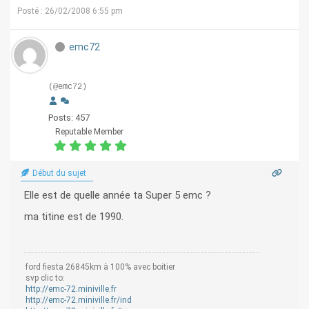
Posté : 26/02/2008 6:55 pm
emc72
(@emc72)
Posts: 457
Reputable Member
Début du sujet
Elle est de quelle année ta Super 5 emc ?
ma titine est de 1990.
ford fiesta 26845km à 100% avec boitier
svp clic to:
http://emc-72.miniville.fr
http://emc-72.miniville.fr/ind