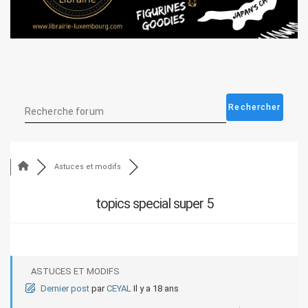
Astuces et modifs
topics special super 5
ASTUCES ET MODIFS
Dernier post
par
CEYAL
Il y a 18 ans