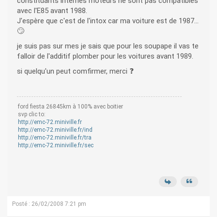
constituants internes moteurs ne sont pas compatibles
avec l'E85 avant 1988.
J'espère que c'est de l'intox car ma voiture est de 1987...
🙄
je suis pas sur mes je sais que pour les soupape il vas te
falloir de l'additif plomber pour les voitures avant 1989.
si quelqu'un peut comfirmer, merci ❓
ford fiesta 26845km à 100% avec boitier
svp clic to:
http://emc-72.miniville.fr
http://emc-72.miniville.fr/ind
http://emc-72.miniville.fr/tra
http://emc-72.miniville.fr/sec
Posté : 26/02/2008 7:21 pm