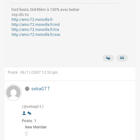
ford fiesta 26845km à 100% avec boitier
svp clic to:
http://emc-72.miniville.fr
http://emc-72.miniville.fr/ind
http://emc-72.miniville.fr/tra
http://emc-72.miniville.fr/sec
Posté : 06/11/2007 12:53 pm
sebaGTT
(@sebagtt)
Posts: 1
New Member