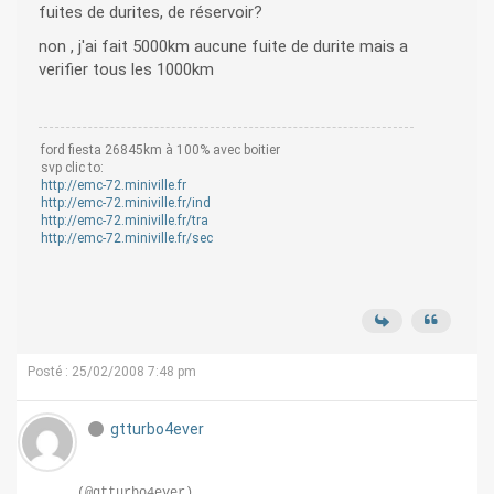
fuites de durites, de réservoir?
non , j'ai fait 5000km aucune fuite de durite mais a
verifier tous les 1000km
ford fiesta 26845km à 100% avec boitier
svp clic to:
http://emc-72.miniville.fr
http://emc-72.miniville.fr/ind
http://emc-72.miniville.fr/tra
http://emc-72.miniville.fr/sec
Posté : 25/02/2008 7:48 pm
gtturbo4ever
(@gtturbo4ever)