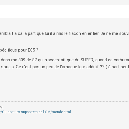
emblait à ca. a part que lui il a mis le flacon en entier. Je ne me sou
spécifique pour E85 ?
, dans ma 309 de 87 qui n'acceptait que du SUPER, quand ce carburan
e soucis. Ce n'est pas un peu de l'arnaque leur additif ?? ( à part peu
M :
/Ou-sont-les-supporters-de-l-OM/monde.html