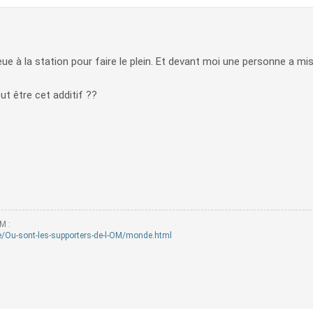
ue à la station pour faire le plein. Et devant moi une personne a mis
t être cet additif ??
M :
/Ou-sont-les-supporters-de-l-OM/monde.html