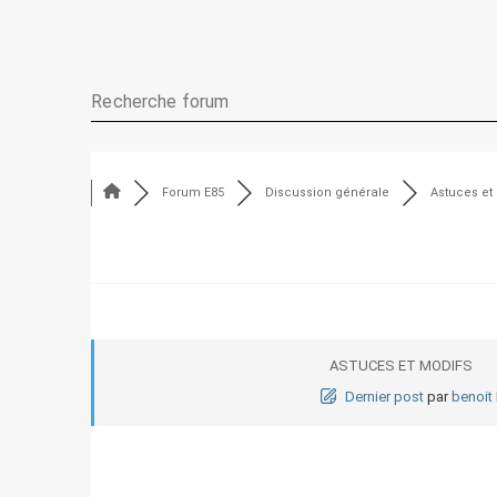
Forum E85
Discussion générale
Astuces et
ASTUCES ET MODIFS
Dernier post
par
benoit