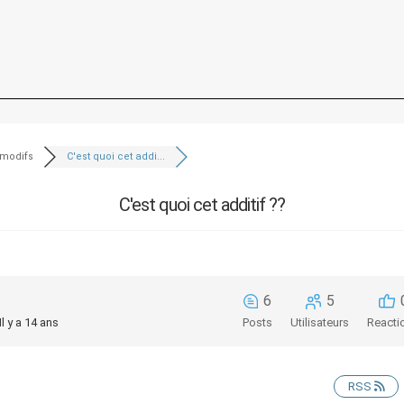
 modifs
C'est quoi cet addi...
C'est quoi cet additif ??
6
5
Il y a 14 ans
Posts
Utilisateurs
Reacti
RSS