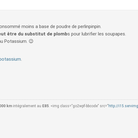
consommé moins a base de poudre de perlinpinpin.
eut être du substitut de plomb
s pour lubrifier les soupapes.
 au Potassium. 😉
 potassium
.
000 km
intégralement au
E85
. <img class="go2wpf-bbcode" src="
http://i15.servi