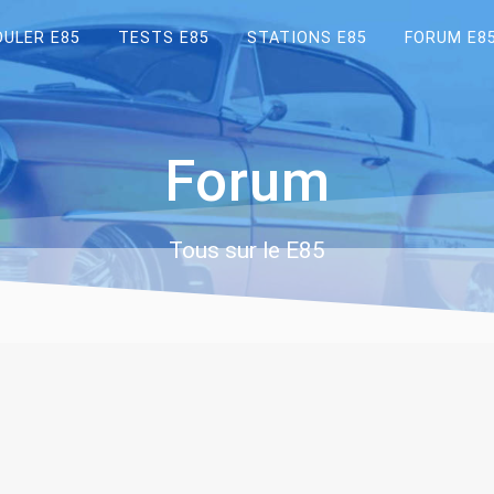
OULER E85
TESTS E85
STATIONS E85
FORUM E8
Forum
Tous sur le E85