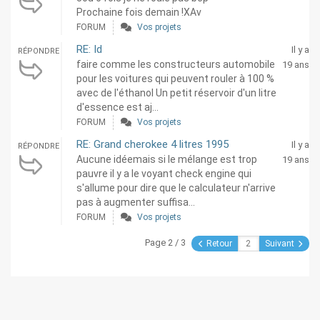
Prochaine fois demain !XAv
FORUM
Vos projets
RE: Id
Il y a
RÉPONDRE
faire comme les constructeurs automobile
19 ans
pour les voitures qui peuvent rouler à 100 %
avec de l'éthanol Un petit réservoir d'un litre
d'essence est aj...
FORUM
Vos projets
RE: Grand cherokee 4 litres 1995
Il y a
RÉPONDRE
Aucune idéemais si le mélange est trop
19 ans
pauvre il y a le voyant check engine qui
s'allume pour dire que le calculateur n'arrive
pas à augmenter suffisa...
FORUM
Vos projets
Page 2 / 3
Retour
Suivant