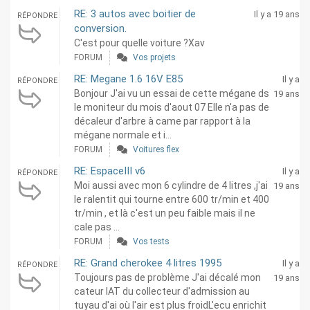
RE: 3 autos avec boitier de
Il y a 19 ans
RÉPONDRE
conversion.
C'est pour quelle voiture ?Xav
FORUM
Vos projets
RE: Megane 1.6 16V E85
Il y a
RÉPONDRE
Bonjour J'ai vu un essai de cette mégane ds
19 ans
le moniteur du mois d'aout 07 Elle n'a pas de
décaleur d'arbre à came par rapport à la
mégane normale et i...
FORUM
Voitures flex
RE: EspaceIII v6
Il y a
RÉPONDRE
Moi aussi avec mon 6 cylindre de 4 litres ,j'ai
19 ans
le ralentit qui tourne entre 600 tr/min et 400
tr/min , et là c'est un peu faible mais il ne
cale pas ...
FORUM
Vos tests
RE: Grand cherokee 4 litres 1995
Il y a
RÉPONDRE
Toujours pas de problème J'ai décalé mon
19 ans
cateur IAT du collecteur d'admission au
tuyau d'ai où l'air est plus froidL'ecu enrichit