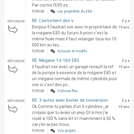
Par contre l'E85 es...
FORUM
Les propriétés du E85
RE: L'entretient des v
Il y a
RÉPONDRE
Bonjour Il faudrait voir avec le propriétaire de
19 ans
la mégane E85 du forum A priori c'est la
même huile mais il faut vidanger tous les 10
000 km au lieu ...
FORUM
Astuces et modifs
RE: Megane 1.6 16V E85
Il y a
RÉPONDRE
il faudrait voir avec un garage renault la ref
19 ans
de la pompe à essence de la mégane E85 et
un mégane normale de même cylindrée pour
voir si c'est des po...
FORUM
Voitures flex
RE: 3 autos avec boitier de conversion.
Il y a
RÉPONDRE
Ok Comme tu parlais d'un 6 cylindres , je
19 ans
croiyas que tu avais un jeep Qt à moi j'ai
roulé à 100 % sans kit et maintenant à 50 %
car j'en ai pas trouv...
FORUM
Vos projets