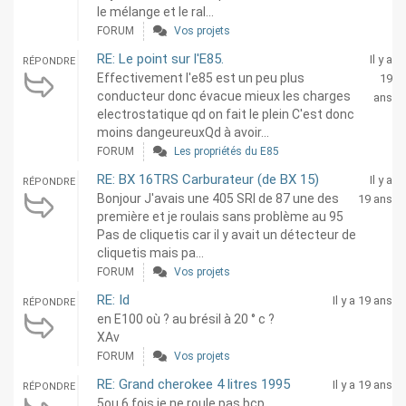
le mélange et le ral...
FORUM
Vos projets
RE: Le point sur l'E85.
Il y a
RÉPONDRE
Effectivement l'e85 est un peu plus
19
conducteur donc évacue mieux les charges
ans
electrostatique qd on fait le plein C'est donc
moins dangeureuxQd à avoir...
FORUM
Les propriétés du E85
RE: BX 16TRS Carburateur (de BX 15)
Il y a
RÉPONDRE
Bonjour J'avais une 405 SRI de 87 une des
19 ans
première et je roulais sans problème au 95
Pas de cliquetis car il y avait un détecteur de
cliquetis mais pa...
FORUM
Vos projets
RE: Id
Il y a 19 ans
RÉPONDRE
en E100 où ? au brésil à 20 ° c ?
XAv
FORUM
Vos projets
RE: Grand cherokee 4 litres 1995
Il y a 19 ans
RÉPONDRE
5ou 6 fois je ne roule pas bcp