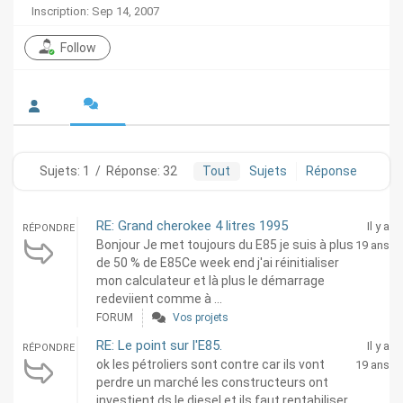
Inscription: Sep 14, 2007
Follow
Sujets: 1
/
Réponse: 32
Tout
Sujets
Réponse
RE: Grand cherokee 4 litres 1995
Il y a
RÉPONDRE
Bonjour Je met toujours du E85 je suis à plus
19 ans
de 50 % de E85Ce week end j'ai réinitialiser
mon calculateur et là plus le démarrage
redeviient comme à ...
FORUM
Vos projets
RE: Le point sur l'E85.
Il y a
RÉPONDRE
ok les pétroliers sont contre car ils vont
19 ans
perdre un marché les constructeurs ont
investient ds le diesel et ils faut rentabiliser