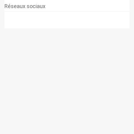
Réseaux sociaux
© 2026 SUPER-ETHANOL.COM. Construit avec WordPress et le
thème Materialis