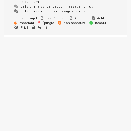
Icônes du forum:
Le forum ne contient aucun message non lus
Le forum contient des messages non lus
Icônes de sujet:
Pas répondu
Repondu
Actif
Important
Épinglé
Non approuvé
Résolu
Privé
Fermé
© 2026 SUPER-ETHANOL.COM. Construit avec WordPress et le
thème Materialis