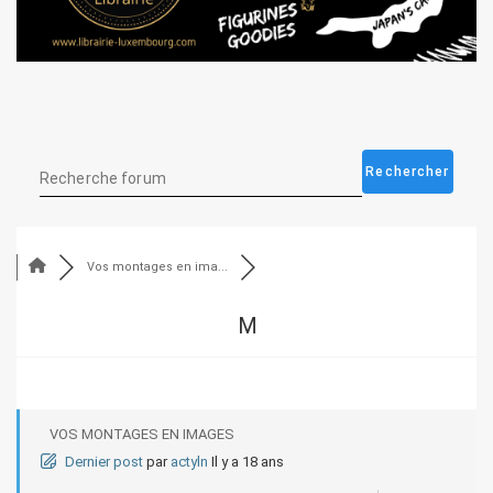
Vos montages en ima...
M
VOS MONTAGES EN IMAGES
Dernier post
par
actyln
Il y a 18 ans