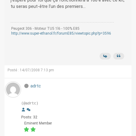
j'espere pour toi que ça fonctionnera à 100% avec ce kit,
tu seras peut-être l'un des premiers...
Peugeot 306 - Moteur TU5 1l6 - 100% E85
http://www.super-ethanol.fr/forumE85/viewtopic.php?p=3596
Posté : 14/07/2008 7:13 pm
adrtc
(@adrtc)
Posts: 32
Eminent Member