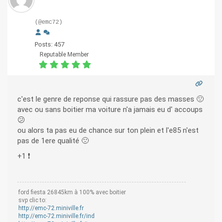
(@emc72)
Posts: 457
Reputable Member
c'est le genre de reponse qui rassure pas des masses 🙁
avec ou sans boitier ma voiture n'a jamais eu d' accoups
😕
ou alors ta pas eu de chance sur ton plein et l'e85 n'est
pas de 1ere qualité 🙁
+1 ❗
ford fiesta 26845km à 100% avec boitier
svp clic to:
http://emc-72.miniville.fr
http://emc-72.miniville.fr/ind