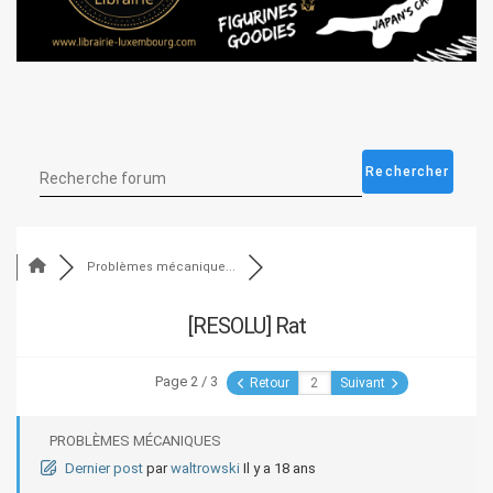
Problèmes mécanique...
[RESOLU] Rat
Page 2 / 3
Retour
Suivant
PROBLÈMES MÉCANIQUES
Dernier post
par
waltrowski
Il y a 18 ans