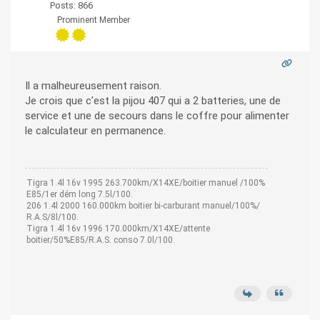
Posts: 866
Prominent Member
Il a malheureusement raison.
Je crois que c'est la pijou 407 qui a 2 batteries, une de
service et une de secours dans le coffre pour alimenter
le calculateur en permanence.
Tigra 1.4l 16v 1995 263.700km/X14XE/boitier manuel /100%
E85/1er dém long 7.5l/100.
206 1.4l 2000 160.000km boitier bi-carburant manuel/100%/
R.A.S/8l/100.
Tigra 1.4l 16v 1996 170.000km/X14XE/attente
boitier/50%E85/R.A.S. conso 7.0l/100.