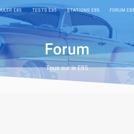
OULER E85
TESTS E85
STATIONS E85
FORUM E8
Forum
Tous sur le E85