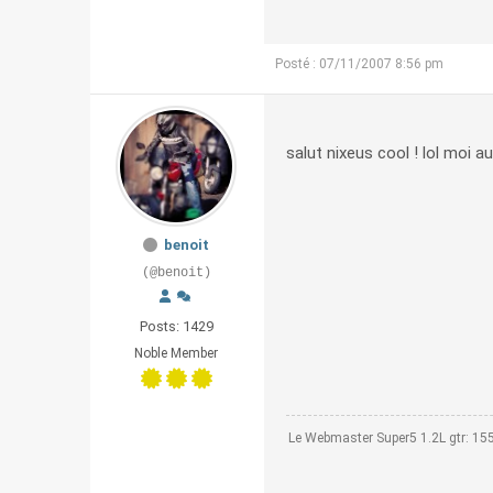
Posté : 07/11/2007 8:56 pm
salut nixeus cool ! lol moi 
benoit
(@benoit)
Posts: 1429
Noble Member
Le Webmaster Super5 1.2L gtr: 1