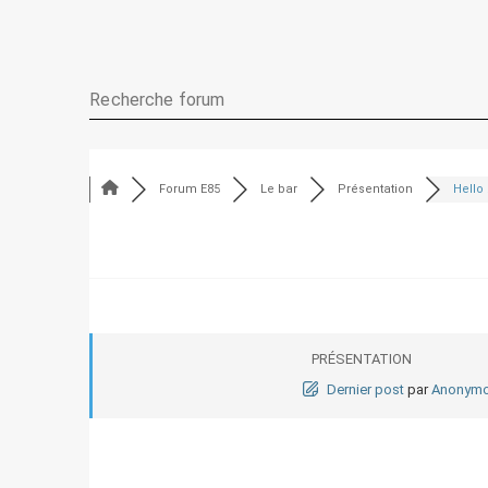
Forum E85
Le bar
Présentation
Hello 
PRÉSENTATION
Dernier post
par
Anonym