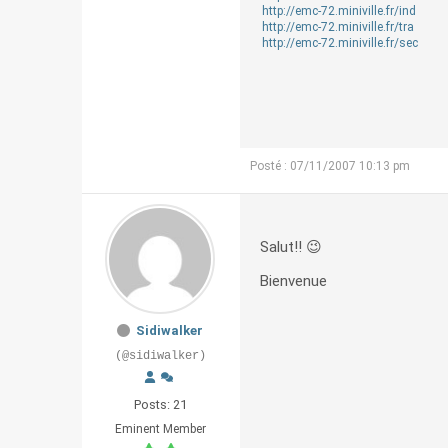
http://emc-72.miniville.fr/ind
http://emc-72.miniville.fr/tra
http://emc-72.miniville.fr/sec
Posté : 07/11/2007 10:13 pm
Salut!! 😉
Bienvenue
Sidiwalker
(@sidiwalker)
Posts: 21
Eminent Member