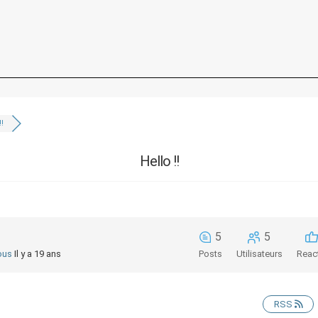
!!
Hello !!
5
5
ous
Il y a 19 ans
Posts
Utilisateurs
Reac
RSS