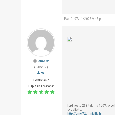
Posté : 07/11/2007 9:47 pm
emc72
(@emc72)
Posts: 457
Reputable Member
ford fiesta 26845km à 100% avec b
svp clic to:
http://emc-72.miniville.fr