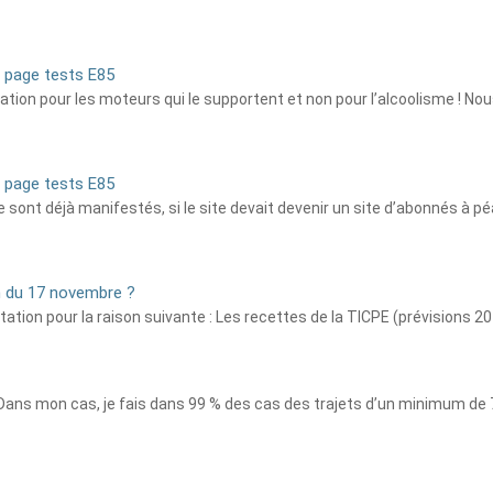
a page tests E85
ration pour les moteurs qui le supportent et non pour l’alcoolisme ! N
a page tests E85
nt déjà manifestés, si le site devait devenir un site d’abonnés à péag
n du 17 novembre ?
tation pour la raison suivante : Les recettes de la TICPE (prévisions 20
Dans mon cas, je fais dans 99 % des cas des trajets d’un minimum de 7