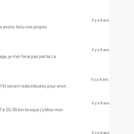
Il y a 8 ans
ous avons tenu nos propos
Il y a 8 ans
e, je n’en ferai pas partie.La
Il y a 8 ans
19) seront redistribuées pour envir...
Il y a 8 ans
 à 25/30 km lorsque j’utilise mon
Il y a 8 ans