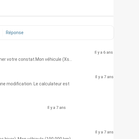
Réponse
Il y a 6 ans
rmer votre constat.Mon véhicule (Xs...
Il y a 7 ans
e modification. Le calculateur est
Il y a 7 ans
Il y a 7 ans