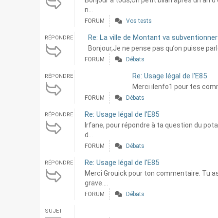
Bonjour à tous,Un petit bilan après un an 
n...
FORUM
Vos tests
Re: La ville de Montant va subventionner 
RÉPONDRE
Bonjour,Je ne pense pas qu’on puisse parler
FORUM
Débats
Re: Usage légal de l'E85
RÉPONDRE
Merci ilenfo1 pour tes comm
FORUM
Débats
Re: Usage légal de l'E85
RÉPONDRE
Irfane, pour répondre à ta question du pota
d...
FORUM
Débats
Re: Usage légal de l'E85
RÉPONDRE
Merci Grouick pour ton commentaire. Tu as 
grave....
FORUM
Débats
SUJET