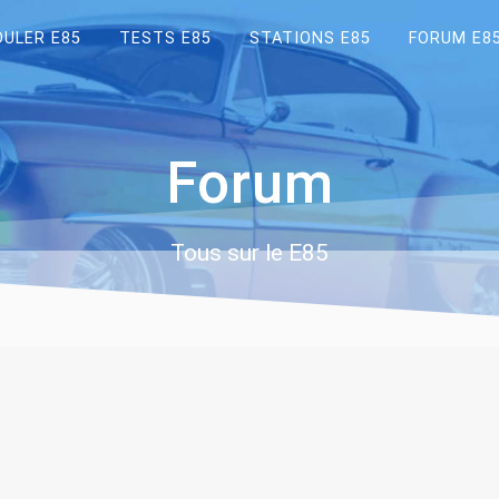
OULER E85
TESTS E85
STATIONS E85
FORUM E8
Forum
Tous sur le E85