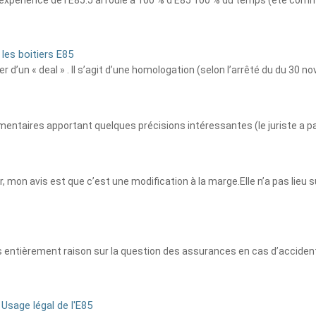
d’expérience de l’E85.J’ai roulé à 100 % d’E85 100 % du temps (été com
les boitiers E85
 d’un « deal » . Il s’agit d’une homologation (selon l’arrêté du du 30 n
entaires apportant quelques précisions intéressantes (le juriste a par
r, mon avis est que c’est une modification à la marge.Elle n’a pas lie
entièrement raison sur la question des assurances en cas d’accident su
Usage légal de l'E85