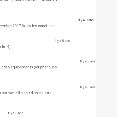
me hiver) .Μon véhicule (190 000 km)
Il y a 8 ans
ovembre 2017 fixant les conditions...
Il y a 8 ans
lé ;-))
Il y a 8 ans
u sur des équipements périphériques
Il y a 8 ans
rtout s’il s’agit d’un sinistre
Il y a 8 ans