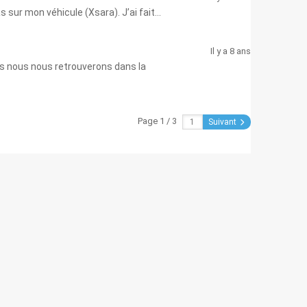
sur mon véhicule (Xsara). J’ai fait...
Il y a 8 ans
as nous nous retrouverons dans la
Page 1 / 3
Suivant