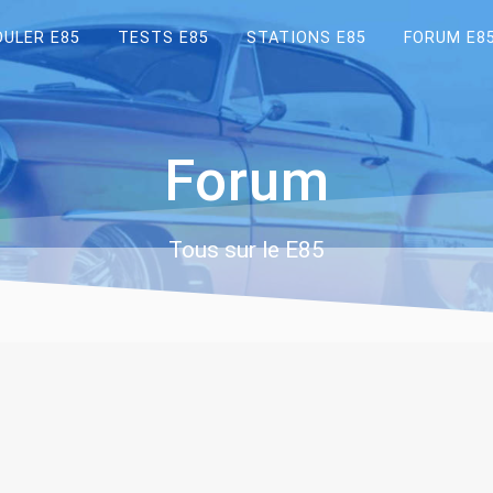
OULER E85
TESTS E85
STATIONS E85
FORUM E8
Forum
Tous sur le E85