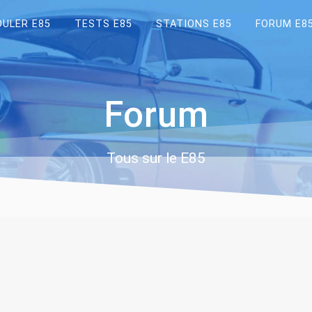
OULER E85
TESTS E85
STATIONS E85
FORUM E8
Forum
Tous sur le E85