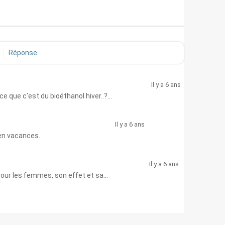
Réponse
Il y a 6 ans
e que c'est du bioéthanol hiver..?...
Il y a 6 ans
r en vacances.
Il y a 6 ans
 pour les femmes, son effet et sa...