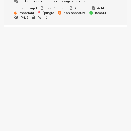
Le forum contient des messages non lus
Icônes de sujet:
Pas répondu
Repondu
Actif
Important
Épinglé
Non approuvé
Résolu
Privé
Fermé
© 2026 SUPER-ETHANOL.COM. Construit avec WordPress et le
thème Materialis