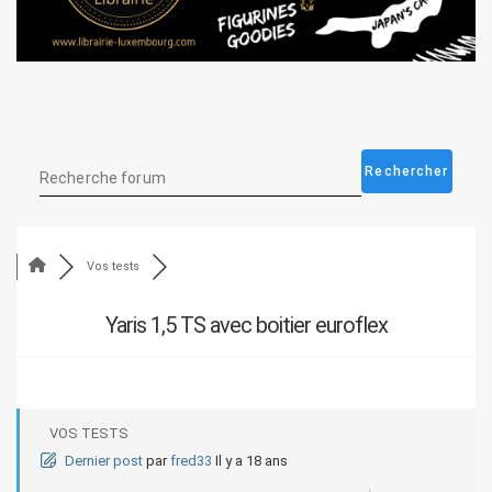
Vos tests
Yaris 1,5 TS avec boitier euroflex
VOS TESTS
Dernier post
par
fred33
Il y a 18 ans