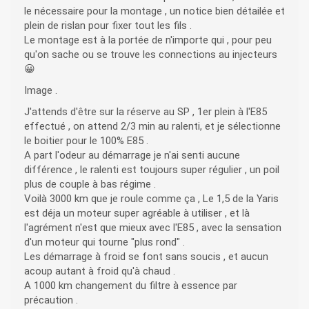
le nécessaire pour la montage , un notice bien détailée et
plein de rislan pour fixer tout les fils .
Le montage est à la portée de n'importe qui , pour peu
qu'on sache ou se trouve les connections au injecteurs
😀
Image .
J'attends d'être sur la réserve au SP , 1er plein à l'E85
effectué , on attend 2/3 min au ralenti, et je sélectionne
le boitier pour le 100% E85 .
A part l'odeur au démarrage je n'ai senti aucune
différence , le ralenti est toujours super régulier , un poil
plus de couple à bas régime .
Voilà 3000 km que je roule comme ça , Le 1,5 de la Yaris
est déja un moteur super agréable à utiliser , et là
l'agrément n'est que mieux avec l'E85 , avec la sensation
d'un moteur qui tourne "plus rond" .
Les démarrage à froid se font sans soucis , et aucun
acoup autant à froid qu'à chaud .
A 1000 km changement du filtre à essence par
précaution .