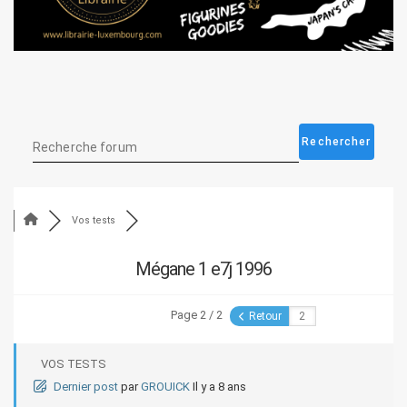
Vos tests
Mégane 1 e7j 1996
Page 2 / 2
Retour
VOS TESTS
Dernier post
par
GROUICK
Il y a 8 ans