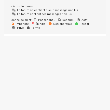
Icônes du forum:
Le forum ne contient aucun message non lus
Le forum contient des messages non lus
Icônes de sujet:
Pas répondu
Repondu
Actif
Important
Épinglé
Non approuvé
Résolu
Privé
Fermé
© 2026 SUPER-ETHANOL.COM. Construit avec WordPress et le
thème Materialis