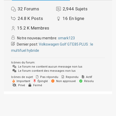
32
Forums
2,944
Sujets
24.8 K
Posts
16
En ligne
15.2 K
Membres
Notre nouveau membre:
omark123
Dernier post:
Volkswagen Golf GTE85 PLUS : le
multifuel hybride
Icônes du forum:
Le forum ne contient aucun message non lus
Le forum contient des messages non lus
Icônes de sujet:
Pas répondu
Repondu
Actif
Important
Épinglé
Non approuvé
Résolu
Privé
Fermé