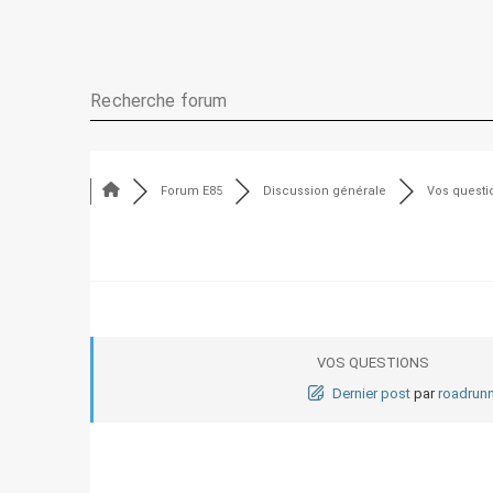
Forum E85
Discussion générale
Vos questi
VOS QUESTIONS
Dernier post
par
roadrun