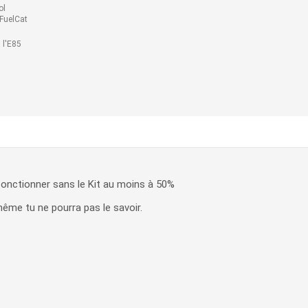
ol
 FuelCat
l
 l'E85
onctionner sans le Kit au moins à 50%
 même tu ne pourra pas le savoir.