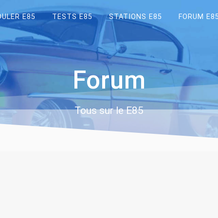
OULER E85
TESTS E85
STATIONS E85
FORUM E8
Forum
Tous sur le E85