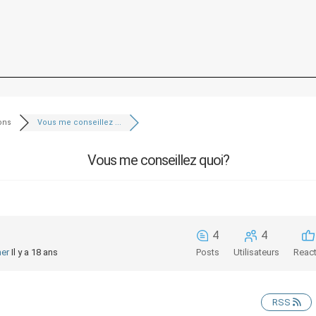
ons
Vous me conseillez ...
Vous me conseillez quoi?
4
4
ner
Il y a 18 ans
Posts
Utilisateurs
Reac
RSS