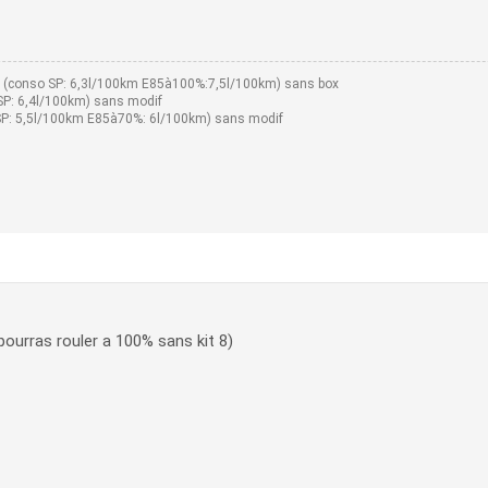
l (conso SP: 6,3l/100km E85à100%:7,5l/100km) sans box
SP: 6,4l/100km) sans modif
SP: 5,5l/100km E85à70%: 6l/100km) sans modif
ourras rouler a 100% sans kit 8)