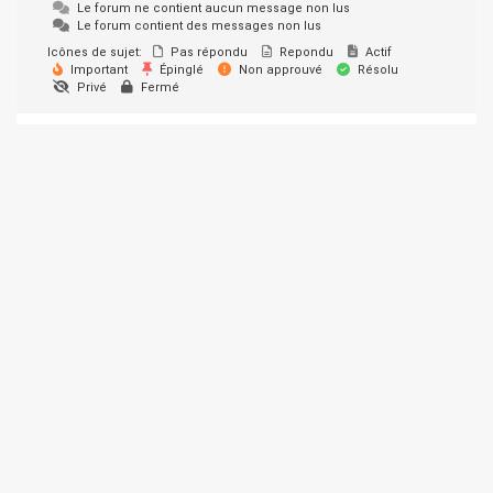
Le forum ne contient aucun message non lus
Le forum contient des messages non lus
Icônes de sujet:
Pas répondu
Repondu
Actif
Important
Épinglé
Non approuvé
Résolu
Privé
Fermé
© 2026 SUPER-ETHANOL.COM. Construit avec WordPress et le
thème Materialis