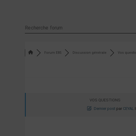
Forum E85
Discussion générale
Vos questi
VOS QUESTIONS
Dernier post
par
CEYAL