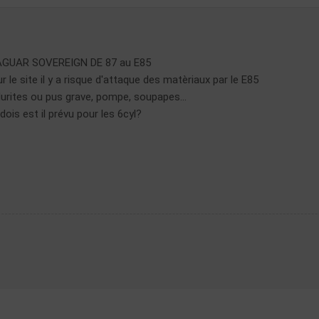
 JAGUAR SOVEREIGN DE 87 au E85
ur le site il y a risque d'attaque des matèriaux par le E85
 durites ou pus grave, pompe, soupapes...
edois est il prévu pour les 6cyl?