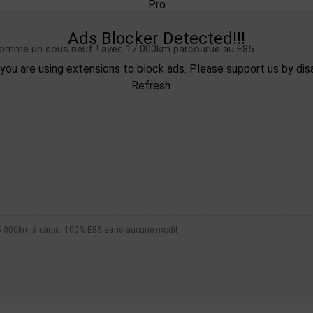
Ads Blocker Detected!!!
comme un sous neuf ! avec 17 000km parcourue au E85.
ou are using extensions to block ads. Please support us by disa
Refresh
55 000km à carbu. 100% E85 sans aucune modif