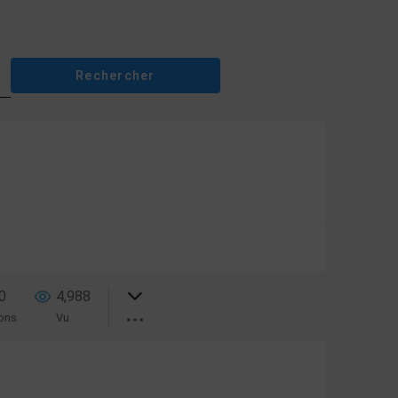
0
4,988
ons
Vu