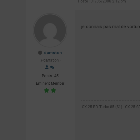
Posté : 31/05/2008 2:12 pm
je connais pas mal de voitur
damston
(@damston)
Posts: 45
Eminent Member
CX 25 RD Turbo 85 (S1) - CX 25 GT