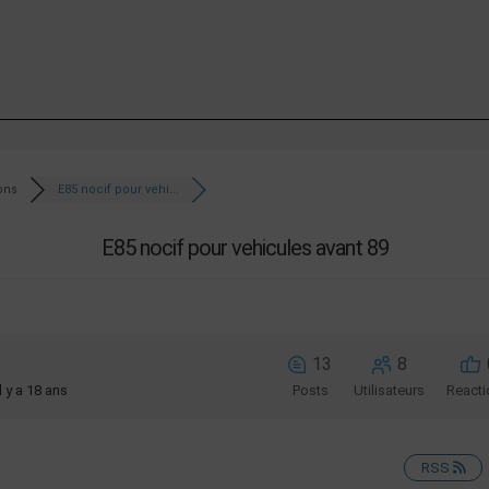
ons
E85 nocif pour vehi...
E85 nocif pour vehicules avant 89
13
8
Il y a 18 ans
Posts
Utilisateurs
Reacti
RSS