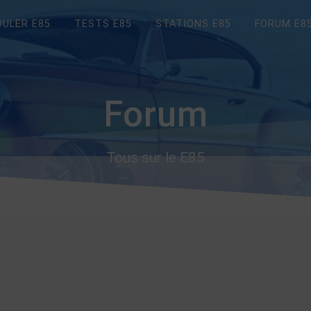
OULER E85
TESTS E85
STATIONS E85
FORUM E8
Forum
Tous sur le E85