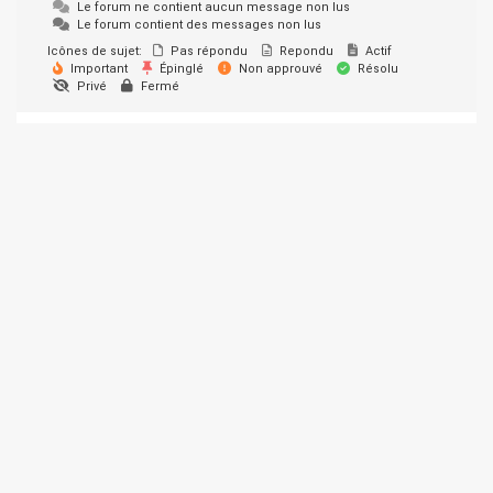
Le forum ne contient aucun message non lus
Le forum contient des messages non lus
Icônes de sujet:
Pas répondu
Repondu
Actif
Important
Épinglé
Non approuvé
Résolu
Privé
Fermé
© 2026 SUPER-ETHANOL.COM. Construit avec WordPress et le
thème Materialis