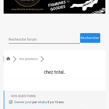
Vos questions
chez total...
VOS QUESTIONS
Dernier post
par
whaka
Il y a 15 ans