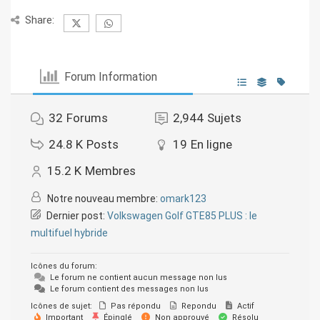
Share:
Forum Information
32
Forums
2,944
Sujets
24.8 K
Posts
19
En ligne
15.2 K
Membres
Notre nouveau membre:
omark123
Dernier post:
Volkswagen Golf GTE85 PLUS : le
multifuel hybride
Icônes du forum:
Le forum ne contient aucun message non lus
Le forum contient des messages non lus
Icônes de sujet:
Pas répondu
Repondu
Actif
Important
Épinglé
Non approuvé
Résolu