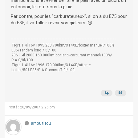
manipulations et éviter de faire le plein avec un bidon, un
entonnoir, le tout sous la pluie.
Par contre, pour les "carburateureux", si on a du E75 pour
du E85, il va falloir revoir vos gicleurs. 😆
Tigra 1.4l 16v 1995 263.700km/X14XE/boitier manuel /100%
E85/1er dém long 7.5l/100.
206 1.4l 2000 160.000km boitier bi-carburant manuel/100%/
R.A.S/8l/100.
Tigra 1.4l 16v 1996 170.000km/X14XE/attente
boitier/50%E85/R.A.S. conso 7.0l/100.
Posté : 20/09/2007 2:26 pm
artoutitou