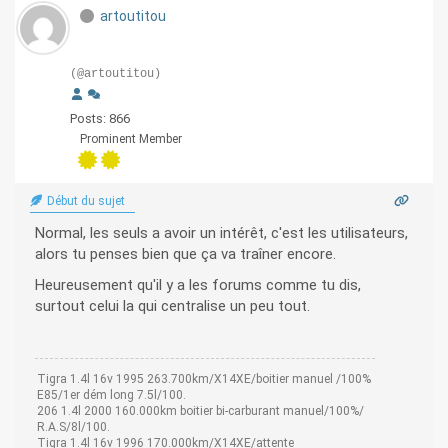
artoutitou
(@artoutitou)
Posts: 866
Prominent Member
Début du sujet
Normal, les seuls a avoir un intérêt, c'est les utilisateurs,
alors tu penses bien que ça va traîner encore.
Heureusement qu'il y a les forums comme tu dis,
surtout celui la qui centralise un peu tout.
Tigra 1.4l 16v 1995 263.700km/X14XE/boitier manuel /100%
E85/1er dém long 7.5l/100.
206 1.4l 2000 160.000km boitier bi-carburant manuel/100%/
R.A.S/8l/100.
Tigra 1.4l 16v 1996 170.000km/X14XE/attente