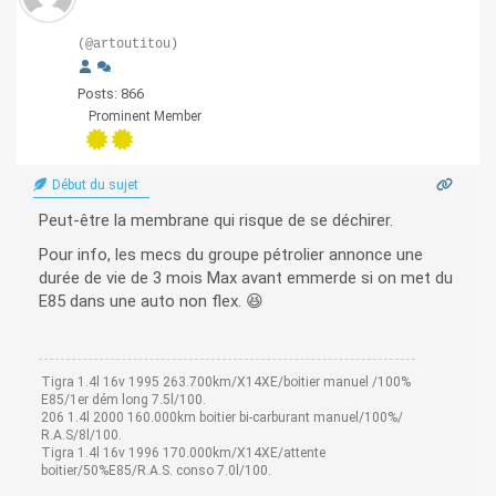
(@artoutitou)
Posts: 866
Prominent Member
Début du sujet
Peut-être la membrane qui risque de se déchirer.
Pour info, les mecs du groupe pétrolier annonce une
durée de vie de 3 mois Max avant emmerde si on met du
E85 dans une auto non flex. 😆
Tigra 1.4l 16v 1995 263.700km/X14XE/boitier manuel /100%
E85/1er dém long 7.5l/100.
206 1.4l 2000 160.000km boitier bi-carburant manuel/100%/
R.A.S/8l/100.
Tigra 1.4l 16v 1996 170.000km/X14XE/attente
boitier/50%E85/R.A.S. conso 7.0l/100.