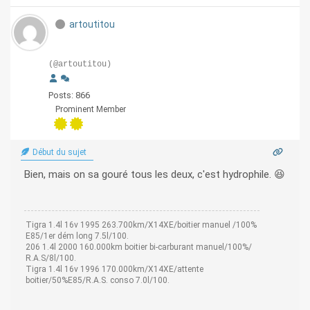
artoutitou
(@artoutitou)
Posts: 866
Prominent Member
Début du sujet
Bien, mais on sa gouré tous les deux, c'est hydrophile. 😆
Tigra 1.4l 16v 1995 263.700km/X14XE/boitier manuel /100%
E85/1er dém long 7.5l/100.
206 1.4l 2000 160.000km boitier bi-carburant manuel/100%/
R.A.S/8l/100.
Tigra 1.4l 16v 1996 170.000km/X14XE/attente
boitier/50%E85/R.A.S. conso 7.0l/100.