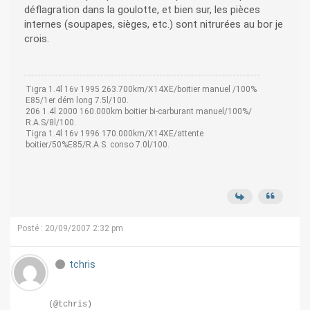
déflagration dans la goulotte, et bien sur, les pièces
internes (soupapes, sièges, etc.) sont nitrurées au bor je
crois.
Tigra 1.4l 16v 1995 263.700km/X14XE/boitier manuel /100%
E85/1er dém long 7.5l/100.
206 1.4l 2000 160.000km boitier bi-carburant manuel/100%/
R.A.S/8l/100.
Tigra 1.4l 16v 1996 170.000km/X14XE/attente
boitier/50%E85/R.A.S. conso 7.0l/100.
Posté : 20/09/2007 2:32 pm
tchris
(@tchris)