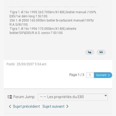
Tigra 1.4l 16v 1995 263.700km/X14XE/boitier manuel /100%
E85/1er dém long 7.5l/100.
206 1.4l 2000 160.000km boitier bi-carburant manuel/100%/
R.A.S/8l/100.
Tigra 1.4l 16v 1996 170.000km/X14XE/attente
boitier/50%E85/R.A.S. conso 7.0l/100.
Posté : 25/09/2007 9:34 am
Page 1 / 3
Suivant
Forum Jump:
Sujet précédent
Sujet suivant