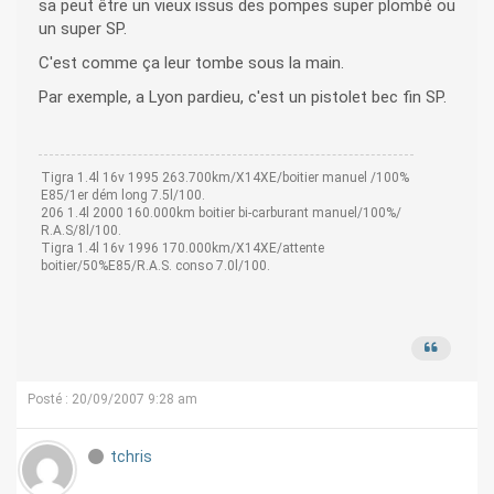
sa peut être un vieux issus des pompes super plombé ou
un super SP.
C'est comme ça leur tombe sous la main.
Par exemple, a Lyon pardieu, c'est un pistolet bec fin SP.
Tigra 1.4l 16v 1995 263.700km/X14XE/boitier manuel /100%
E85/1er dém long 7.5l/100.
206 1.4l 2000 160.000km boitier bi-carburant manuel/100%/
R.A.S/8l/100.
Tigra 1.4l 16v 1996 170.000km/X14XE/attente
boitier/50%E85/R.A.S. conso 7.0l/100.
Posté : 20/09/2007 9:28 am
tchris