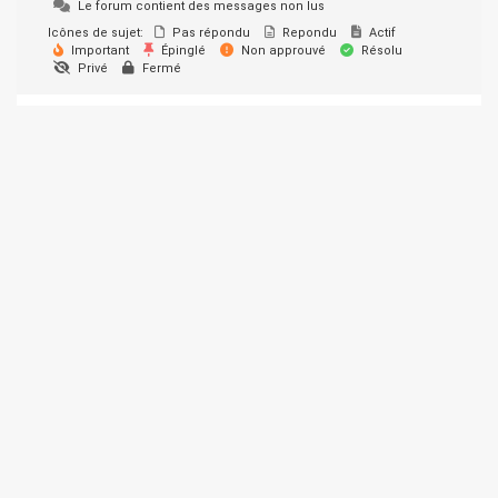
Le forum contient des messages non lus
Icônes de sujet:
Pas répondu
Repondu
Actif
Important
Épinglé
Non approuvé
Résolu
Privé
Fermé
© 2026 SUPER-ETHANOL.COM. Construit avec WordPress et le
thème Materialis