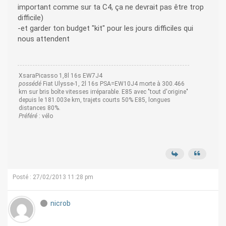
important comme sur ta C4, ça ne devrait pas être trop
difficile)
-et garder ton budget "kit" pour les jours difficiles qui
nous attendent
XsaraPicasso 1,8l 16s EW7J4
possédé
Fiat Ulysse-1, 2l 16s PSA=EW10J4 morte à 300.466
km sur bris boîte vitesses irréparable. E85 avec "tout d'origine"
depuis le 181.003e km, trajets courts 50% E85, longues
distances 80%.
Préféré
: vélo
Posté : 27/02/2013 11:28 pm
nicrob