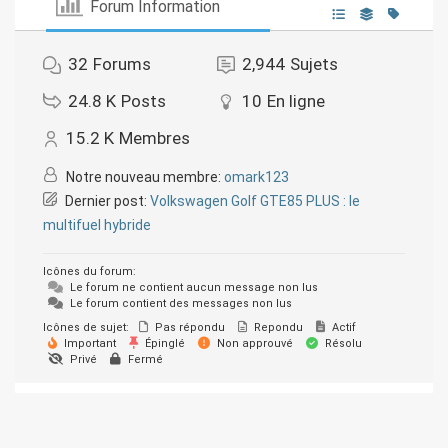
Forum Information
32
Forums
2,944
Sujets
24.8 K
Posts
10
En ligne
15.2 K
Membres
Notre nouveau membre:
omark123
Dernier post:
Volkswagen Golf GTE85 PLUS : le
multifuel hybride
Icônes du forum:
Le forum ne contient aucun message non lus
Le forum contient des messages non lus
Icônes de sujet:
Pas répondu
Repondu
Actif
Important
Épinglé
Non approuvé
Résolu
Privé
Fermé