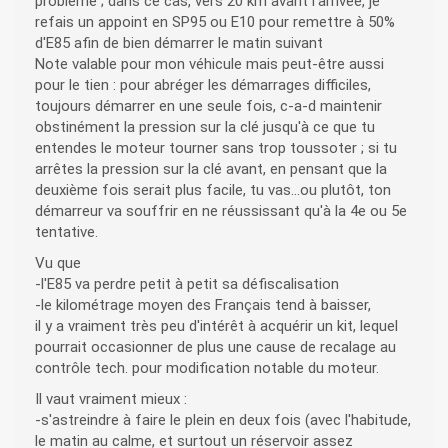
problème ; dans ce cas, vers 20 km avant l'arrivée, je
refais un appoint en SP95 ou E10 pour remettre à 50%
d'E85 afin de bien démarrer le matin suivant
Note valable pour mon véhicule mais peut-être aussi
pour le tien : pour abréger les démarrages difficiles,
toujours démarrer en une seule fois, c-a-d maintenir
obstinément la pression sur la clé jusqu'à ce que tu
entendes le moteur tourner sans trop toussoter ; si tu
arrêtes la pression sur la clé avant, en pensant que la
deuxième fois serait plus facile, tu vas...ou plutôt, ton
démarreur va souffrir en ne réussissant qu'à la 4e ou 5e
tentative.
Vu que
-l'E85 va perdre petit à petit sa défiscalisation
-le kilométrage moyen des Français tend à baisser,
il y a vraiment très peu d'intérêt à acquérir un kit, lequel
pourrait occasionner de plus une cause de recalage au
contrôle tech. pour modification notable du moteur.
Il vaut vraiment mieux :
-s'astreindre à faire le plein en deux fois (avec l'habitude,
le matin au calme, et surtout un réservoir assez