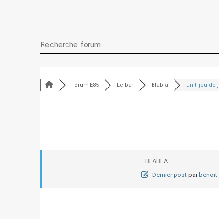
Forum E85
Le bar
Blabla
un ti jeu de 
BLABLA
Dernier post
par
benoit