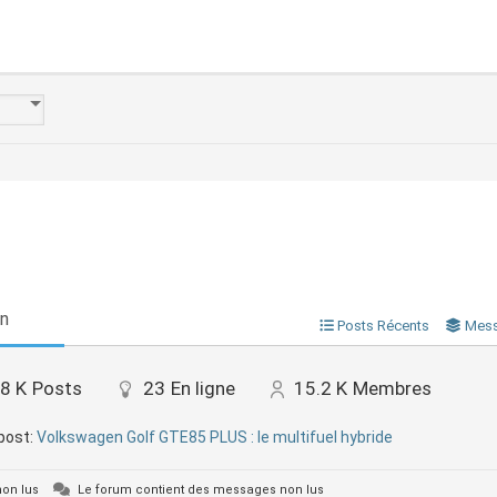
on
Posts Récents
Mess
.8 K
Posts
23
En ligne
15.2 K
Membres
post:
Volkswagen Golf GTE85 PLUS : le multifuel hybride
on lus
Le forum contient des messages non lus