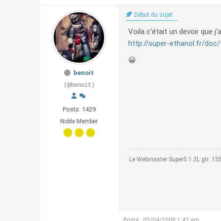
Début du sujet
Voila c'était un devoir que j'
http://super-ethanol.fr/doc/
😀
benoit
(@benoit)
Posts: 1429
Noble Member
Le Webmaster Super5 1.2L gtr: 1
Posté : 05/04/2008 1:42 am