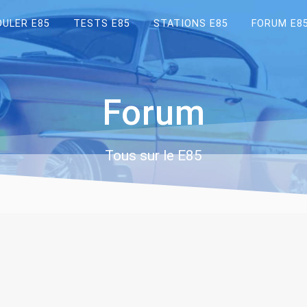
OULER E85
TESTS E85
STATIONS E85
FORUM E8
Forum
Tous sur le E85