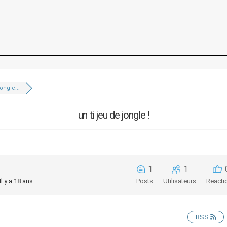
jongle...
un ti jeu de jongle !
1
1
Il y a 18 ans
Posts
Utilisateurs
Reacti
RSS