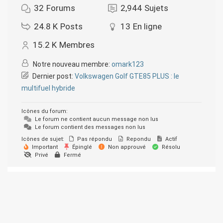
32
Forums
2,944
Sujets
24.8 K
Posts
13
En ligne
15.2 K
Membres
Notre nouveau membre:
omark123
Dernier post:
Volkswagen Golf GTE85 PLUS : le
multifuel hybride
Icônes du forum:
Le forum ne contient aucun message non lus
Le forum contient des messages non lus
Icônes de sujet:
Pas répondu
Repondu
Actif
Important
Épinglé
Non approuvé
Résolu
Privé
Fermé