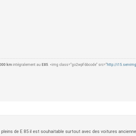
000 km
intégralement au
E85
. <img class="go2wpf-bbcode" src="
http://i15.servi
 3 pleins de E 85 il est souhaitable surtout avec des voitures ancienne