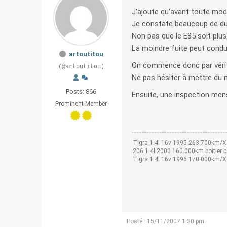
J'ajoute qu'avant toute modi
Je constate beaucoup de dur
Non pas que le E85 soit plus 
La moindre fuite peut condu
artoutitou
On commence donc par vérifi
(@artoutitou)
Ne pas hésiter à mettre du 
Posts: 866
Ensuite, une inspection mens
Prominent Member
Tigra 1.4l 16v 1995 263.700km/X
206 1.4l 2000 160.000km boitier 
Tigra 1.4l 16v 1996 170.000km/X1
Posté : 15/11/2007 1:30 pm