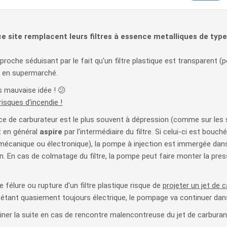
e site remplacent leurs filtres à essence metalliques de type 
proche séduisant par le fait qu'un filtre plastique est transparent (p
e en supermarché.
ès mauvaise idée ! 😕
risques d'incendie !
e de carburateur est le plus souvent à dépression (comme sur les 
t en général
aspire
par l'intermédiaire du filtre. Si celui-ci est bouch
(mécanique ou électronique), la pompe à injection est immergée dans
ion. En cas de colmatage du filtre, la pompe peut faire monter la pres
ne félure ou rupture d'un filtre plastique risque de
projeter un jet de 
étant quasiement toujours électrique, le pompage va continuer dans
giner la suite en cas de rencontre malencontreuse du jet de carbura