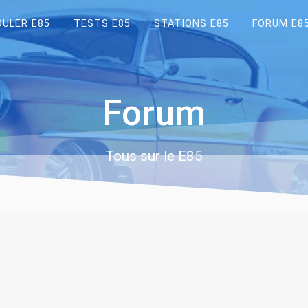
OULER E85
TESTS E85
STATIONS E85
FORUM E8
Forum
Tous sur le E85