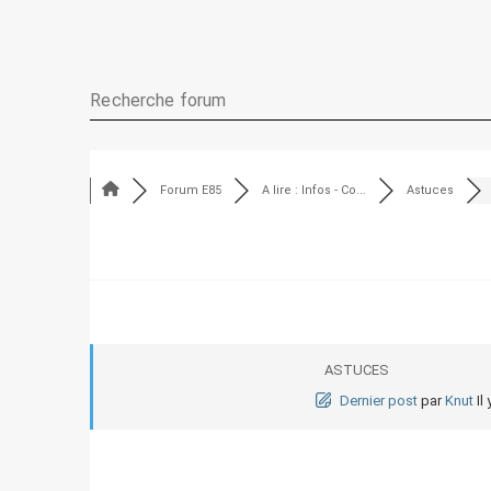
Forum E85
A lire : Infos - Co...
Astuces
ASTUCES
Dernier post
par
Knut
Il