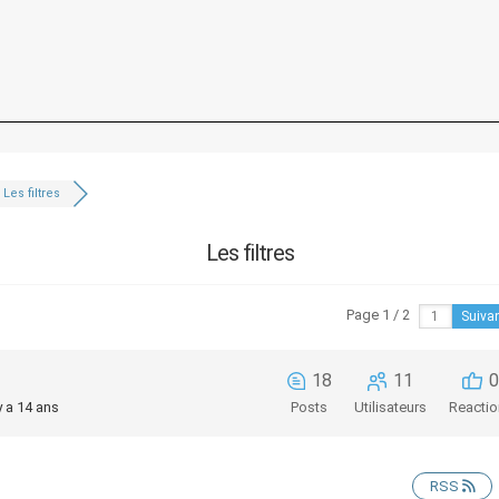
Les filtres
Les filtres
Page 1 / 2
Suiva
18
11
 y a 14 ans
Posts
Utilisateurs
Reactio
RSS