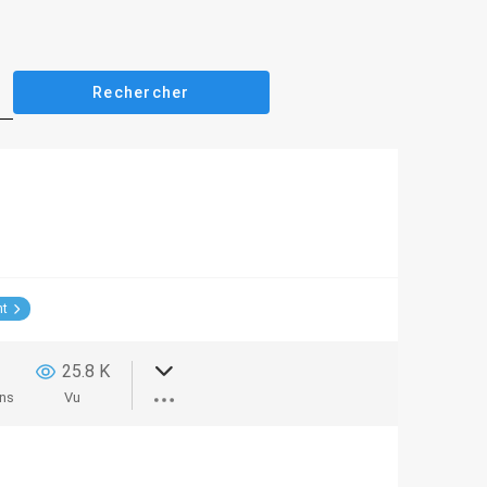
nt
0
25.8 K
ns
Vu