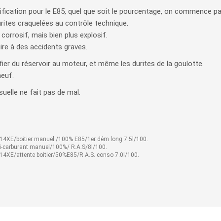
fication pour le E85, quel que soit le pourcentage, on commence par
ites craquelées au contrôle technique.
corrosif, mais bien plus explosif.
ire à des accidents graves.
er du réservoir au moteur, et même les durites de la goulotte.
neuf.
uelle ne fait pas de mal.
14XE/boitier manuel /100% E85/1er dém long 7.5l/100.
bi-carburant manuel/100%/ R.A.S/8l/100.
4XE/attente boitier/50%E85/R.A.S. conso 7.0l/100.