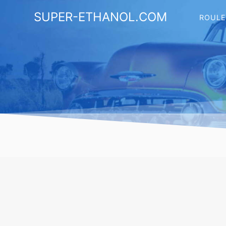
Skip
SUPER-ETHANOL.COM
to
ROULE
content