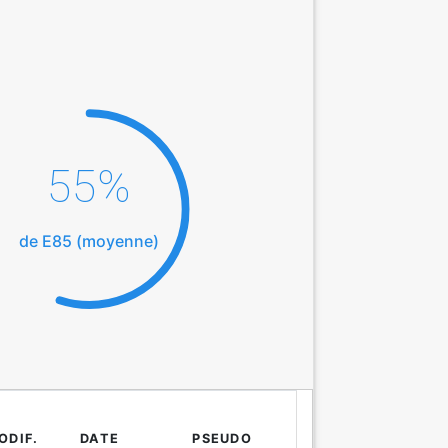
55%
de E85 (moyenne)
ODIF.
DATE
PSEUDO