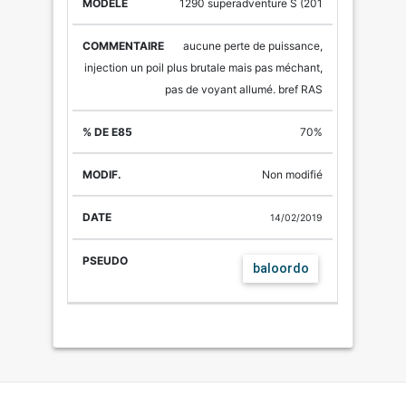
%
1290 superadventure S (201
DE
MODÈLE
COMMENTAIRE
E85
MODIF.
D
aucune perte de puissance,
injection un poil plus brutale mais pas méchant,
pas de voyant allumé. bref RAS
70%
Non modifié
14/02/2019
baloordo