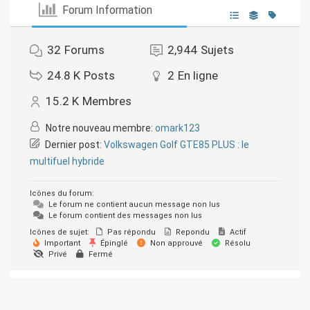
Forum Information
32
Forums
2,944
Sujets
24.8 K
Posts
2
En ligne
15.2 K
Membres
Notre nouveau membre:
omark123
Dernier post:
Volkswagen Golf GTE85 PLUS : le
multifuel hybride
Icônes du forum:
Le forum ne contient aucun message non lus
Le forum contient des messages non lus
Icônes de sujet:
Pas répondu
Repondu
Actif
Important
Épinglé
Non approuvé
Résolu
Privé
Fermé