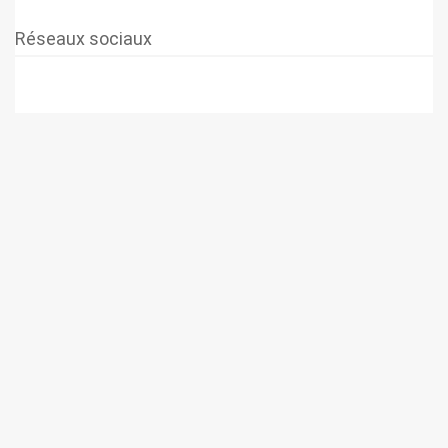
Réseaux sociaux
© 2026 SUPER-ETHANOL.COM. Construit avec WordPress et le
thème Materialis