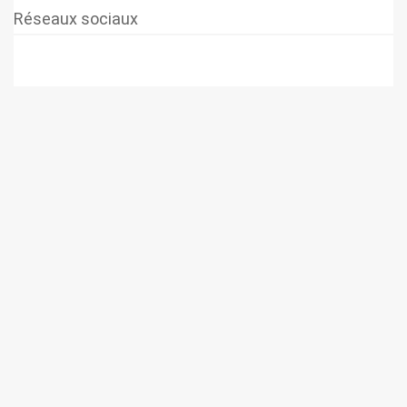
Réseaux sociaux
© 2026 SUPER-ETHANOL.COM. Construit avec WordPress et le
thème Materialis