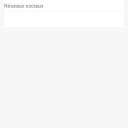
Réseaux sociaux
© 2026 SUPER-ETHANOL.COM. Construit avec WordPress et le
thème Materialis