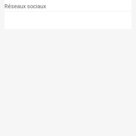
Réseaux sociaux
© 2026 SUPER-ETHANOL.COM. Construit avec WordPress et le
thème Materialis