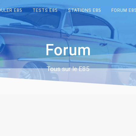
OULER E85
TESTS E85
STATIONS E85
FORUM E8
Forum
Tous sur le E85