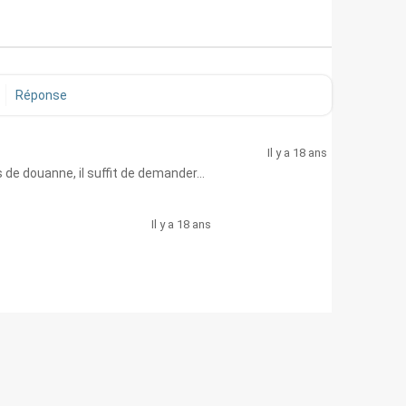
Réponse
Il y a 18 ans
 de douanne, il suffit de demander...
Il y a 18 ans