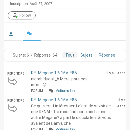
Inscription: Août 27, 2007
Follow
Sujets: 6
/
Réponse: 64
Tout
Sujets
Réponse
RE: Megane 1.6 16V E85
Il y a 19 ans
RÉPONDRE
nicrob ducat_b Merci pour ces
infos. 😉
FORUM
Voitures flex
RE: Megane 1.6 16V E85
Il y a
RÉPONDRE
Ce qui serait intéressent c’est de savoir ce
19 ans
que RENAULT a modifiait par a port a une
autre Mégane? a part le calculateur.Si vous
avaient des amis che...
FORUM
Voitures flex