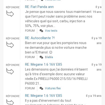
RE: Fiat Panda ann
Il y a
RÉPONDRE
Je pense que nous savons tous maintenant
19 ans
que l’ont peut rouler sans problème avec nos
véhicules quel qui soit, carbu, injection a
50%, 75%, voir plus...
FORUM
Vos tests
RE: Autocollante ?!
Il y a 19
RÉPONDRE
Bien en vue pour que les pompistes nous
ans
ne demande plus si notre voiture marche
bien a l’Ethanol. 😉
FORUM
Blabla
RE: Megane 1.6 16V E85
Il y a 19
RÉPONDRE
Les dimensions que j’ai données n’étaient
ans
qu’à titre d’exemple donc aucune valeur
réelle.Ex PIRELLI P6000 215/55/16 PIRELLI
P6000 21...
FORUM
Voitures flex
RE: Megane 1.6 16V E85
Il y a 19 ans
RÉPONDRE
Il y a pas d’énervement du tout