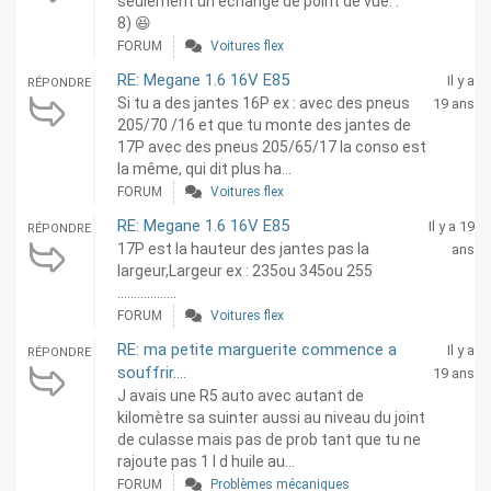
seulement un échange de point de vue. :
8) 😆
FORUM
Voitures flex
RE: Megane 1.6 16V E85
Il y a
RÉPONDRE
Si tu a des jantes 16P ex : avec des pneus
19 ans
205/70 /16 et que tu monte des jantes de
17P avec des pneus 205/65/17 la conso est
la même, qui dit plus ha...
FORUM
Voitures flex
RE: Megane 1.6 16V E85
Il y a 19
RÉPONDRE
17P est la hauteur des jantes pas la
ans
largeur,Largeur ex : 235ou 345ou 255
………………
FORUM
Voitures flex
RE: ma petite marguerite commence a
Il y a
RÉPONDRE
souffrir....
19 ans
J avais une R5 auto avec autant de
kilomètre sa suinter aussi au niveau du joint
de culasse mais pas de prob tant que tu ne
rajoute pas 1 l d huile au...
FORUM
Problèmes mécaniques