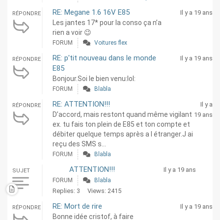
RE: Megane 1.6 16V E85
Il y a 19 ans
RÉPONDRE
Les jantes 17* pour la conso ça n’a
rien a voir 😉
FORUM
Voitures flex
RE: p'tit nouveau dans le monde
Il y a 19 ans
RÉPONDRE
E85
Bonjour.Soi le bien venu:lol:
FORUM
Blabla
RE: ATTENTION!!!
Il y a
RÉPONDRE
D’accord, mais restont quand même vigilant
19 ans
ex. tu fais ton plein de E85 et ton compte et
débiter quelque temps après a l étranger.J ai
reçu des SMS s...
FORUM
Blabla
ATTENTION!!!
Il y a 19 ans
SUJET
FORUM
Blabla
Replies: 3
Views: 2415
RE: Mort de rire
Il y a 19 ans
RÉPONDRE
Bonne idée cristof, à faire