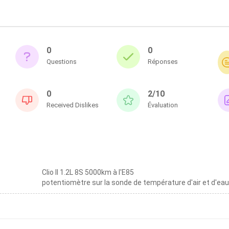
0
0
Questions
Réponses
0
2/10
Received Dislikes
Évaluation
Clio II 1.2L 8S 5000km à l'E85
potentiomètre sur la sonde de température d'air et d'ea