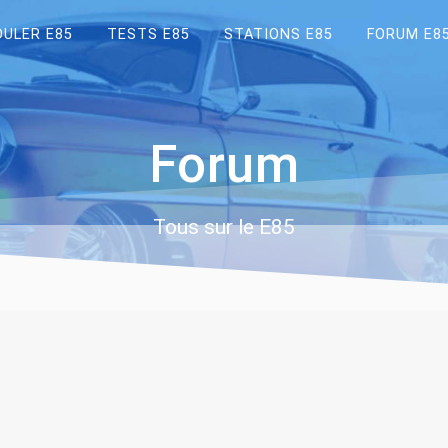
OULER E85
TESTS E85
STATIONS E85
FORUM E8
Forum
Tous sur le E85