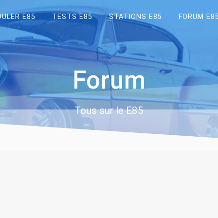
OULER E85
TESTS E85
STATIONS E85
FORUM E8
Forum
Tous sur le E85