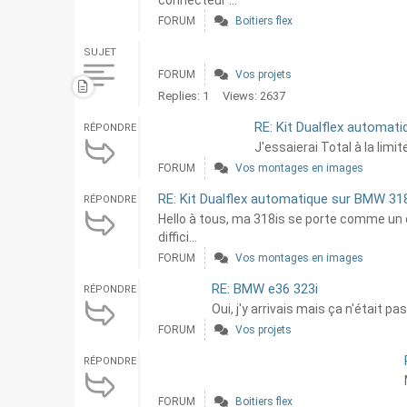
connecteur ...
FORUM
Boitiers flex
SUJET
FORUM
Vos projets
Replies: 1
Views: 2637
RE: Kit Dualflex automat
RÉPONDRE
J'essaierai Total à la lim
FORUM
Vos montages en images
RE: Kit Dualflex automatique sur BMW 31
RÉPONDRE
Hello à tous, ma 318is se porte comme un c
diffici...
FORUM
Vos montages en images
RE: BMW e36 323i
RÉPONDRE
Oui, j'y arrivais mais ça n'était 
FORUM
Vos projets
RÉPONDRE
FORUM
Boitiers flex