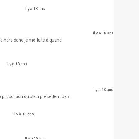
Il y a 18 ans
Il y a 18 ans
 moindre donc je me tate à quand
Il y a 18 ans
Il y a 18 ans
 proportion du plein précédent.Je v...
Il y a 18 ans
Il y a 18 ans