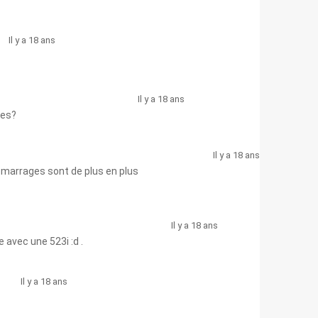
Il y a 18 ans
Il y a 18 ans
des?
Il y a 18 ans
démarrages sont de plus en plus
Il y a 18 ans
 avec une 523i :d .
Il y a 18 ans