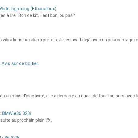
White Lightning (Ethanolbox)
s à lire...Bon ce kit, il est bon, ou pas?
s vibrations au ralenti parfois. Je les avait déjà avec un pourcentage
Avis sur ce boitier.
s un mois d'inactivité, elle a démarré au quart de tour toujours avec la
: BMW e36 323i
 suite au prochain plein 😉 .
 e36 323i