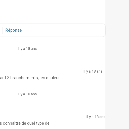
Réponse
Il y a 18 ans
Il y a 18 ans
upant 3 branchements, les couleur...
Il y a 18 ans
Il y a 18 ans
s connaître de quel type de