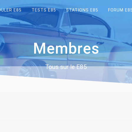
OULER E85
TESTS E85
STATIONS E85
FORUM E8
Membres
Tous sur le E85