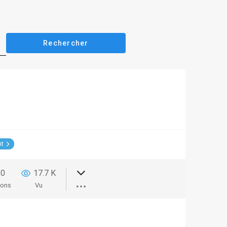
nt
0
17.7 K
ions
Vu