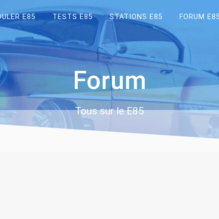
OULER E85
TESTS E85
STATIONS E85
FORUM E8
Forum
Tous sur le E85