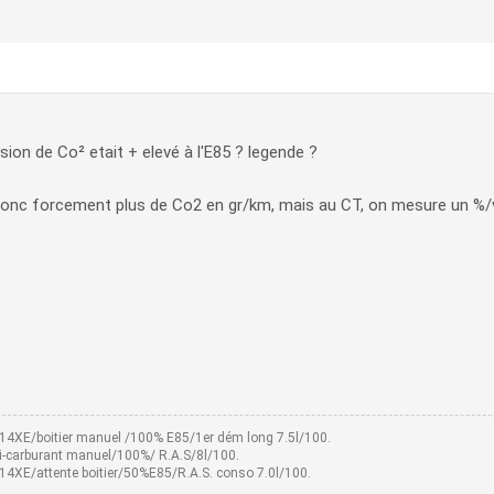
ission de Co² etait + elevé à l'E85 ? legende ?
 donc forcement plus de Co2 en gr/km, mais au CT, on mesure un %/v
14XE/boitier manuel /100% E85/1er dém long 7.5l/100.
bi-carburant manuel/100%/ R.A.S/8l/100.
4XE/attente boitier/50%E85/R.A.S. conso 7.0l/100.