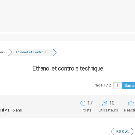
ons
Ethanol et controle...
Ethanol et controle technique
Page 1 / 2
Suiva
17
10
b
Il y a 16 ans
Posts
Utilisateurs
React
RSS