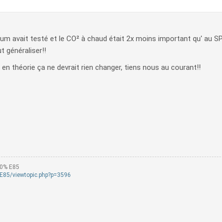
m avait testé et le CO² à chaud était 2x moins important qu' au SP9
t généraliser!!
 en théorie ça ne devrait rien changer, tiens nous au courant!!
00% E85
mE85/viewtopic.php?p=3596