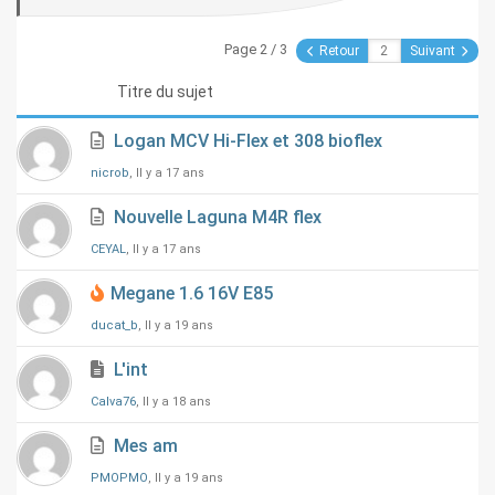
Page 2 / 3
Retour
Suivant
Titre du sujet
Logan MCV Hi-Flex et 308 bioflex
nicrob
, Il y a 17 ans
Nouvelle Laguna M4R flex
CEYAL
, Il y a 17 ans
Megane 1.6 16V E85
ducat_b
, Il y a 19 ans
L'int
Calva76
, Il y a 18 ans
Mes am
PMOPMO
, Il y a 19 ans