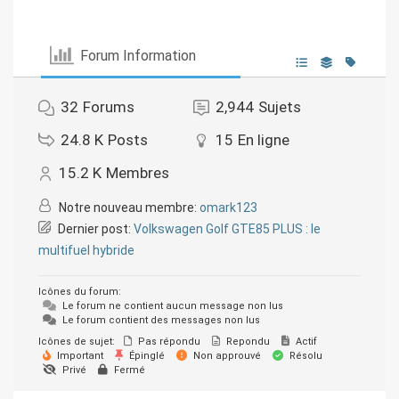
Forum Information
32
Forums
2,944
Sujets
24.8 K
Posts
15
En ligne
15.2 K
Membres
Notre nouveau membre:
omark123
Dernier post:
Volkswagen Golf GTE85 PLUS : le
multifuel hybride
Icônes du forum:
Le forum ne contient aucun message non lus
Le forum contient des messages non lus
Icônes de sujet:
Pas répondu
Repondu
Actif
Important
Épinglé
Non approuvé
Résolu
Privé
Fermé