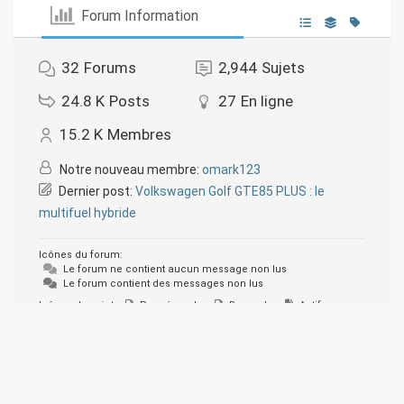
Forum Information
32
Forums
2,944
Sujets
24.8 K
Posts
27
En ligne
15.2 K
Membres
Notre nouveau membre:
omark123
Dernier post:
Volkswagen Golf GTE85 PLUS : le
multifuel hybride
Icônes du forum:
Le forum ne contient aucun message non lus
Le forum contient des messages non lus
Icônes de sujet:
Pas répondu
Repondu
Actif
Important
Épinglé
Non approuvé
Résolu
Privé
Fermé