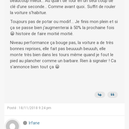
beaucoup mieux... Au quart de tour en un seul coup de
clé d'une seconde... Comme avant quoi.. Suffit de rouler
la voiture s'habitue.
Toujours pas de potar ou modif... Je finis mon plein et si
ça se passe bien j'augmenterai à 50% la prochaine fois
😀 histoire de faire moitié moitié.
Niveau performance ça bouge pas, la voiture a de très
bonnes reprises, elle fait pas beuuuuh beuuuh, elle
monte très bien dans les tours même quand je fout le
pied au plancher comme un barbare. Rien à signaler ! Ca
s'annonce bien tout ça 😀
Posté : 18/11/2018 9:24 pm
Irfane