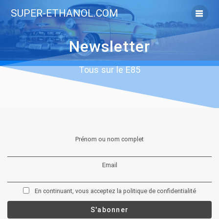
Skip
SUPER-ETHANOL.COM
to
content
Newsletter
Tous sur le E85
Prénom ou nom complet
Email
En continuant, vous acceptez la politique de confidentialité