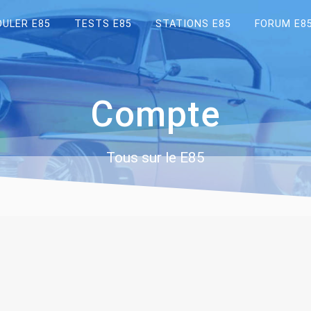
OULER E85
TESTS E85
STATIONS E85
FORUM E8
Compte
Tous sur le E85