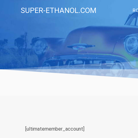
Skip
SUPER-ETHANOL.COM
to
R
content
[ultimatemember_account]