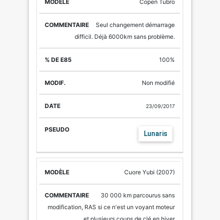
%
Copen Tubro
DE
MODÈLE
COMMENTAIRE
E85
MODIF.
D
Seul changement démarrage
difficil. Déjà 6000km sans problème.
100%
Non modifié
23/09/2017
Lunaris
Cuore Yubi (2007)
30 000 km parcourus sans
modification, RAS si ce n'est un voyant moteur
et plusieurs coups de clé en hiver